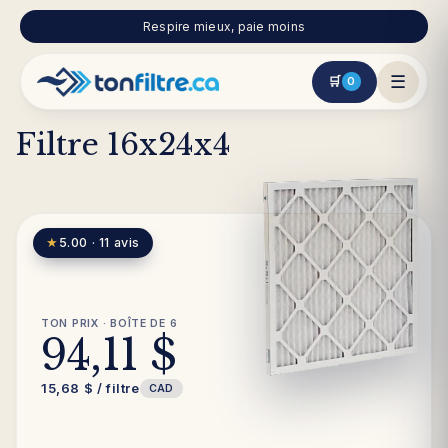
et
passer
Respire mieux, paie moins
au
contenu
☰
🛒
0
Filtre 16x24x4
★
5.00 · 11 avis
TON PRIX · BOÎTE DE 6
94,11 $
15,68 $ / filtre
CAD